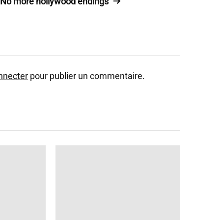
No more hollywood endings
nnecter
pour publier un commentaire.