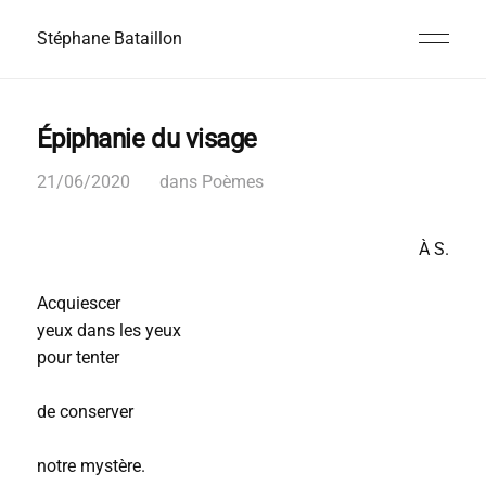
Stéphane Bataillon
Épiphanie du visage
21/06/2020
dans
Poèmes
À S.
Acquiescer
yeux dans les yeux
pour tenter
de conserver
notre mystère.