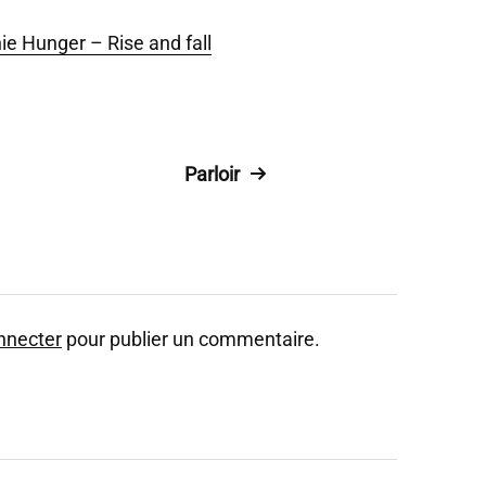
ie Hunger – Rise and fall
Parloir
nnecter
pour publier un commentaire.