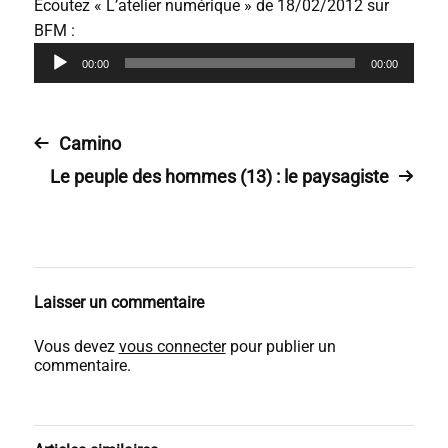
Écoutez « L’atelier numérique » de 18/02/2012 sur
BFM :
L
00:00
00:00
e
c
t
Camino
e
Le peuple des hommes (13) : le paysagiste
u
r
a
u
d
Laisser un commentaire
i
o
Vous devez
vous connecter
pour publier un
commentaire.