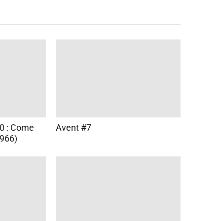
0 : Come
Avent #7
1966)