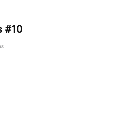
s #10
as