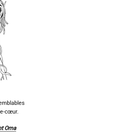
semblables
re-cœur.
nt Oma