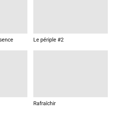
bsence
Le périple #2
Rafraîchir