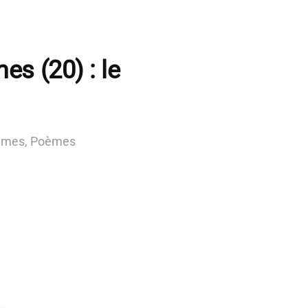
s (20) : le
mmes
,
Poèmes