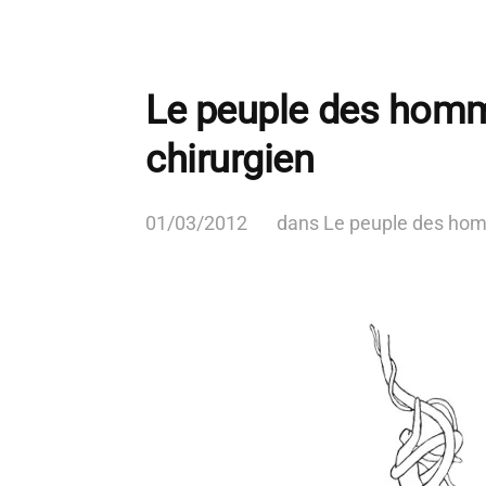
Le peuple des homme
chirurgien
01/03/2012
dans
Le peuple des ho