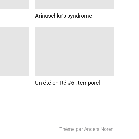
Arinuschka’s syndrome
Un été en Ré #6 : temporel
Thème par
Anders Norén