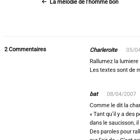
La mélodie de l’homme bon
2 Commentaires
Charleroite
05/0
Rallumez la lumiere s
Les textes sont de
bat
08/04/2007
Comme le dit la cha
« Tant qu’il y a des 
dans le saucisson, il 
Des paroles pour rall