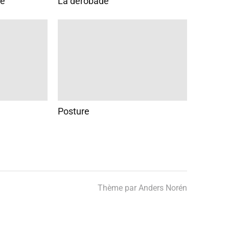
le
La dérobade
Posture
Thème par
Anders Norén