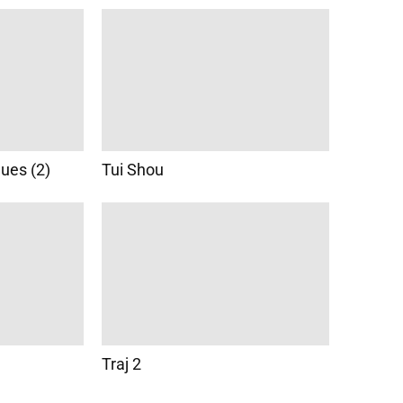
ques (2)
Tui Shou
Traj 2