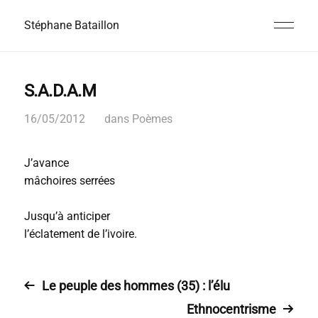
Stéphane Bataillon
S.A.D.A.M
16/05/2012
dans
Poèmes
J’avance
mâchoires serrées
Jusqu’à anticiper
l’éclatement de l’ivoire.
Le peuple des hommes (35) : l’élu
Ethnocentrisme