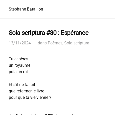
Stéphane Bataillon
Sola scriptura #80 : Espérance
13/11/2024
dans
Poèmes
,
Sola scriptura
Tu espères
un royaume
puis un roi
Et s’il ne fallait
que refermer le livre
pour que ta vie vienne ?