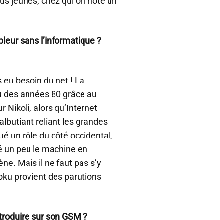
lus jeunes, chez qui on note un
eur sans l’informatique ?
 eu besoin du net ! La
u des années 80 grâce au
r Nikoli, alors qu’Internet
albutiant reliant les grandes
ué un rôle du côté occidental,
éré un peu le machine en
e. Mais il ne faut pas s’y
oku provient des parutions
troduire sur son GSM ?