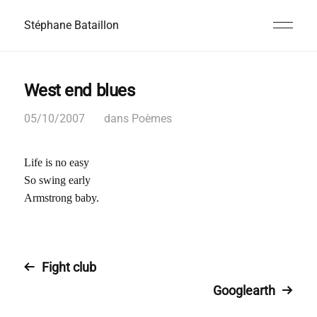
Stéphane Bataillon
West end blues
05/10/2007
dans
Poèmes
Life is no easy
So swing early
Armstrong baby.
Fight club
Googlearth