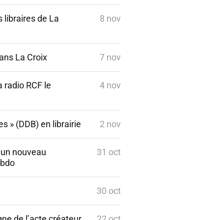
 libraires de La
8 nov
dans La Croix
7 nov
a radio RCF le
4 nov
s » (DDB) en librairie
2 nov
 » un nouveau
31 oct
ebdo
30 oct
gne de l’acte créateur
22 oct