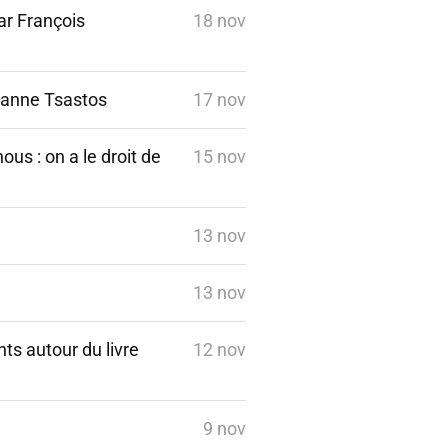
ar François
18 nov
eanne Tsastos
17 nov
nous : on a le droit de
15 nov
13 nov
13 nov
ts autour du livre
12 nov
9 nov