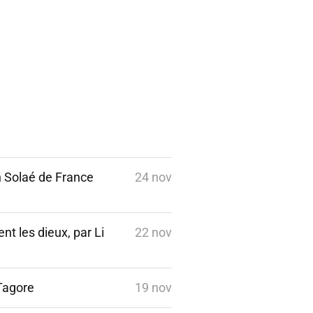
n Solaé de France
24 nov
t les dieux, par Li
22 nov
 Tagore
19 nov