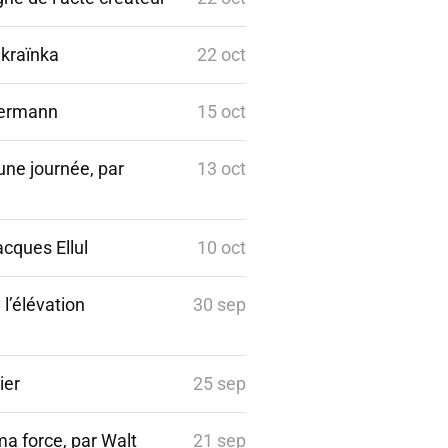
Ukraïnka
22 oct
lermann
15 oct
une journée, par
13 oct
acques Ellul
10 oct
 l’élévation
30 sep
ier
25 sep
ma force, par Walt
21 sep