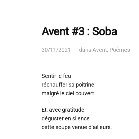
Avent #3 : Soba
30/11/2021
dans
Avent
,
Poèmes
Sentir le feu
réchauffer sa poitrine
malgré le ciel couvert
Et, avec gratitude
déguster en silence
cette soupe venue d’ailleurs.