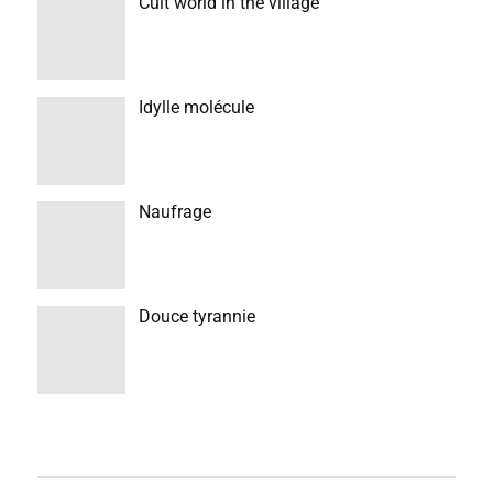
Cult world in the village
Idylle molécule
Naufrage
Douce tyrannie