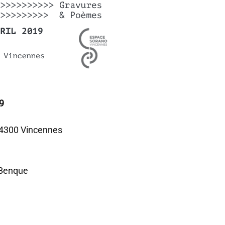
9
94300 Vincennes
 Benque