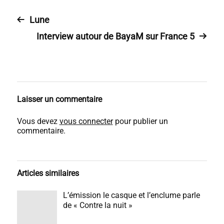
e
u
Lune
r
a
Interview autour de BayaM sur France 5
u
d
i
o
Laisser un commentaire
Vous devez
vous connecter
pour publier un
commentaire.
Articles similaires
L’émission le casque et l’enclume parle
de « Contre la nuit »