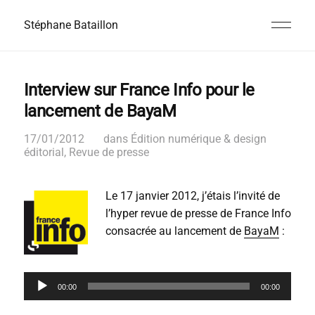
Stéphane Bataillon
Interview sur France Info pour le
lancement de BayaM
17/01/2012
dans
Édition numérique & design
éditorial
,
Revue de presse
Le 17 janvier 2012, j’étais l’invité de
l’hyper revue de presse de France Info
consacrée au lancement de
BayaM
:
L
e
00:00
00:00
c
t