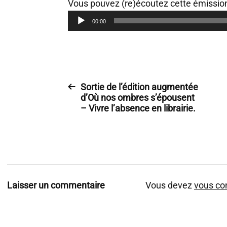
Vous pouvez (re)écoutez cette émission 
L
00:00
e
c
t
e
Sortie de l’édition augmentée
u
d’Où nos ombres s’épousent
r
– Vivre l’absence en librairie.
a
u
d
i
o
Laisser un commentaire
Vous devez
vous co