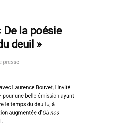
« De la poésie
du deuil »
e presse
avec Laurence Bouvet, l’invité
F pour une belle émission ayant
e le temps du deuil », à
tion augmentée d’
Où nos
l.