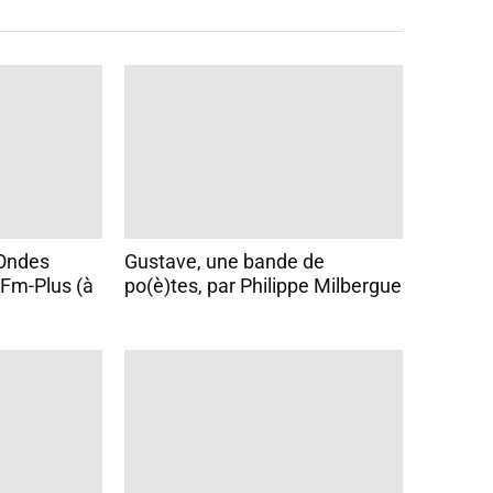
h
e
s
h
a
u
t
/
b
 Ondes
Gustave, une bande de
a
 Fm-Plus (à
po(è)tes, par Philippe Milbergue
s
p
o
u
r
a