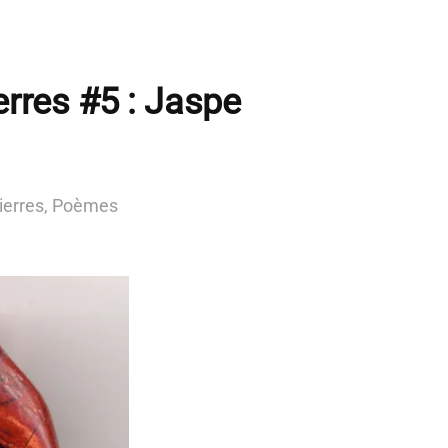
erres #5 : Jaspe
ierres
,
Poèmes