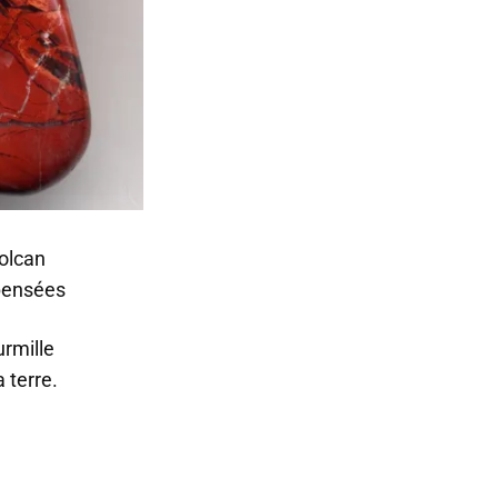
olcan
 pensées
urmille
 terre.