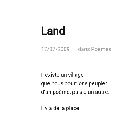
Land
17/07/2009
dans
Poèmes
Il existe un village
que nous pourrions peupler
d’un poème, puis d’un autre.
Il y a de la place.