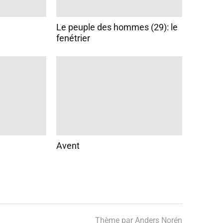
Le peuple des hommes (29): le
fenétrier
Avent
Thème par
Anders Norén