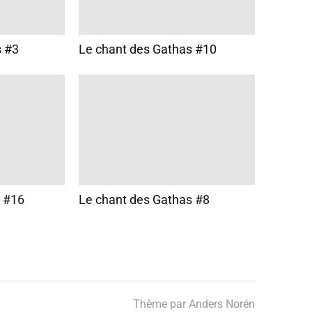
s #3
Le chant des Gathas #10
s #16
Le chant des Gathas #8
Thème par
Anders Norén