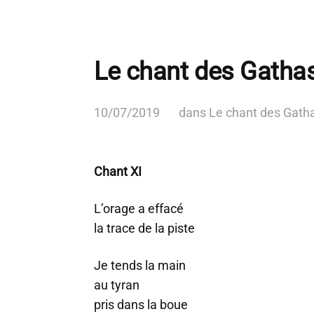
Le chant des Gatha
10/07/2019
dans
Le chant des Gath
Chant XI
L’orage a effacé
la trace de la piste
Je tends la main
au tyran
pris dans la boue