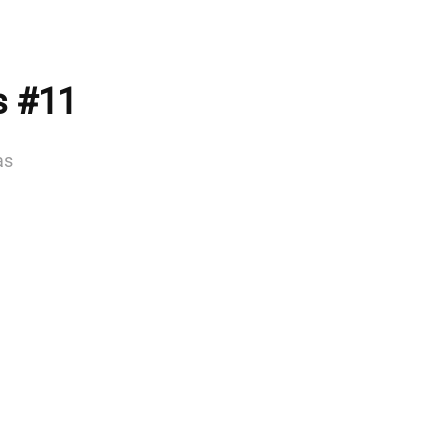
s #11
as