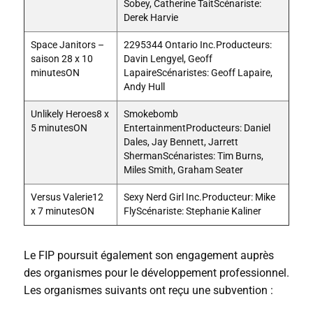
Sobey, Catherine TaitScénariste:
Derek Harvie
Space Janitors –
2295344 Ontario Inc.Producteurs:
saison 28 x 10
Davin Lengyel, Geoff
minutesON
LapaireScénaristes: Geoff Lapaire,
Andy Hull
Unlikely Heroes8 x
Smokebomb
5 minutesON
EntertainmentProducteurs: Daniel
Dales, Jay Bennett, Jarrett
ShermanScénaristes: Tim Burns,
Miles Smith, Graham Seater
Versus Valerie12
Sexy Nerd Girl Inc.Producteur: Mike
x 7 minutesON
FlyScénariste: Stephanie Kaliner
Le FIP poursuit également son engagement auprès
des organismes pour le développement professionnel.
Les organismes suivants ont reçu une subvention :