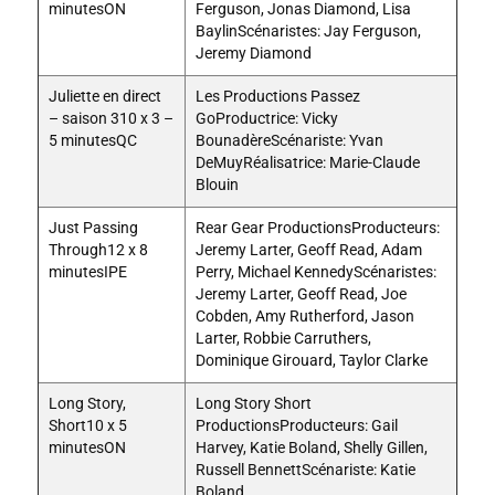
minutesON
Ferguson, Jonas Diamond, Lisa
BaylinScénaristes: Jay Ferguson,
Jeremy Diamond
Juliette en direct
Les Productions Passez
– saison 310 x 3 –
GoProductrice: Vicky
5 minutesQC
BounadèreScénariste: Yvan
DeMuyRéalisatrice: Marie-Claude
Blouin
Just Passing
Rear Gear ProductionsProducteurs:
Through12 x 8
Jeremy Larter, Geoff Read, Adam
minutesIPE
Perry, Michael KennedyScénaristes:
Jeremy Larter, Geoff Read, Joe
Cobden, Amy Rutherford, Jason
Larter, Robbie Carruthers,
Dominique Girouard, Taylor Clarke
Long Story,
Long Story Short
Short10 x 5
ProductionsProducteurs: Gail
minutesON
Harvey, Katie Boland, Shelly Gillen,
Russell BennettScénariste: Katie
Boland