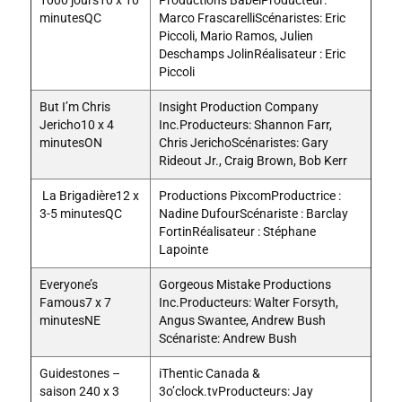
1000 jours10 x 10
Productions BabelProducteur:
minutesQC
Marco FrascarelliScénaristes: Eric
Piccoli, Mario Ramos, Julien
Deschamps JolinRéalisateur : Eric
Piccoli
But I’m Chris
Insight Production Company
Jericho10 x 4
Inc.Producteurs: Shannon Farr,
minutesON
Chris JerichoScénaristes: Gary
Rideout Jr., Craig Brown, Bob Kerr
La Brigadière12 x
Productions PixcomProductrice :
3-5 minutesQC
Nadine DufourScénariste : Barclay
FortinRéalisateur : Stéphane
Lapointe
Everyone’s
Gorgeous Mistake Productions
Famous7 x 7
Inc.Producteurs: Walter Forsyth,
minutesNE
Angus Swantee, Andrew Bush
Scénariste: Andrew Bush
Guidestones –
iThentic Canada &
saison 240 x 3
3o’clock.tvProducteurs: Jay