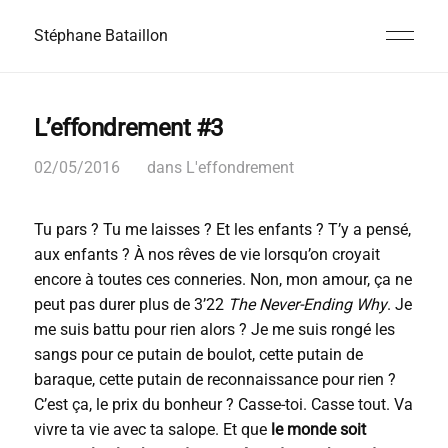
Stéphane Bataillon
L’effondrement #3
02/05/2016
dans
L'effondrement
Tu pars ? Tu me laisses ? Et les enfants ? T’y a pensé,
aux enfants ? À nos rêves de vie lorsqu’on croyait
encore à toutes ces conneries. Non, mon amour, ça ne
peut pas durer plus de 3’22
The Never-Ending Why
. Je
me suis battu pour rien alors ? Je me suis rongé les
sangs pour ce putain de boulot, cette putain de
baraque, cette putain de reconnaissance pour rien ?
C’est ça, le prix du bonheur ? Casse-toi. Casse tout. Va
vivre ta vie avec ta salope. Et que
le monde soit