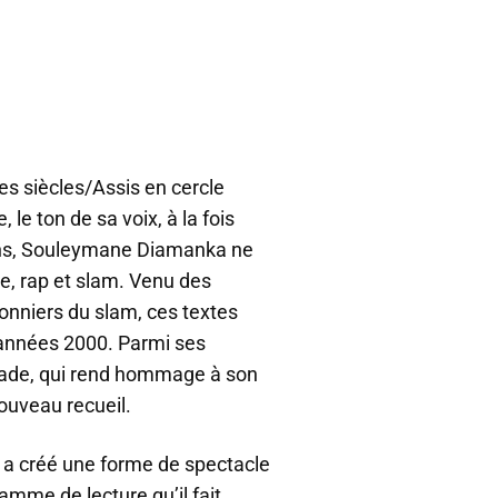
es siècles/Assis en cercle
 le ton de sa voix, à la fois
ans, Souleymane Diamanka ne
ie, rap et slam. Venu des
ionniers du slam, ces textes
années 2000. Parmi ses
lade, qui rend hommage à son
ouveau recueil.
l a créé une forme de spectacle
amme de lecture qu’il fait