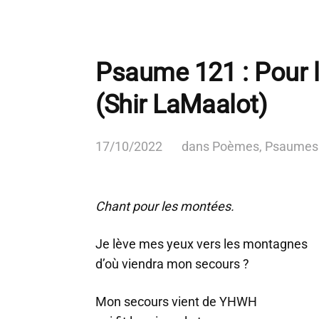
Psaume 121 : Pour 
(Shir LaMaalot)
17/10/2022
dans
Poèmes
,
Psaumes
Chant pour les montées.
Je lève mes yeux vers les montagnes
d’où viendra mon secours ?
Mon secours vient de YHWH