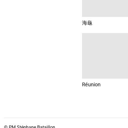
海龜
Réunion
© PM
Stéphane Bataillon