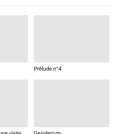
Prélude n°4
une visite
Desiderium