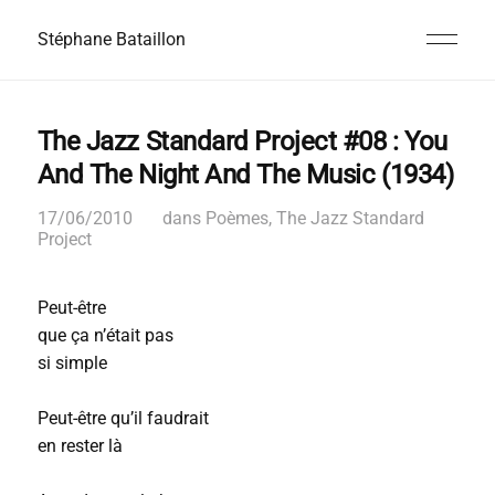
Stéphane Bataillon
The Jazz Standard Project #08 : You
And The Night And The Music (1934)
17/06/2010
dans
Poèmes
,
The Jazz Standard
Project
Peut-être
que ça n’était pas
si simple
Peut-être qu’il faudrait
en rester là