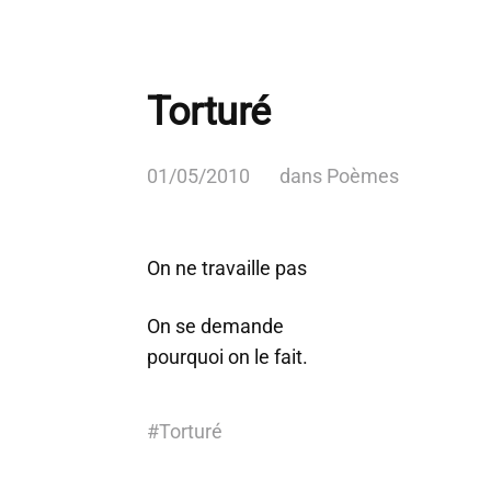
Torturé
01/05/2010
dans
Poèmes
On ne travaille pas
On se demande
pourquoi on le fait.
#
Torturé