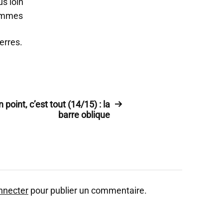
us loin
hommes
erres.
 point, c’est tout (14/15) : la
barre oblique
nnecter
pour publier un commentaire.