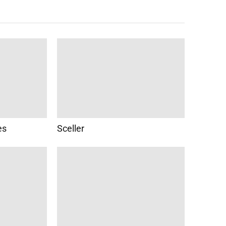
es
Sceller