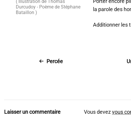
Porter encore pl
( Illustration de Thomas
Durcudoy - Poème de Stéphane
la parole des 
Bataillon )
Additionner les t
Percée
Un
Laisser un commentaire
Vous devez
vous co