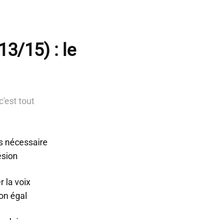
13/15) : le
c'est tout
s nécessaire
ésion
r la voix
son égal