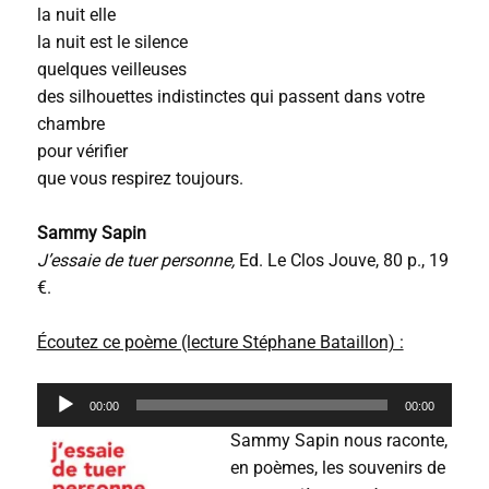
la nuit elle
la nuit est le silence
quelques veilleuses
des silhouettes indistinctes qui passent dans votre
chambre
pour vérifier
que vous respirez toujours.
Sammy Sapin
J’essaie de tuer personne,
Ed. Le Clos Jouve, 80 p., 19
€.
Écoutez ce poème (lecture Stéphane Bataillon) :
L
00:00
00:00
e
c
Sammy Sapin nous raconte,
t
en poèmes, les souvenirs de
e