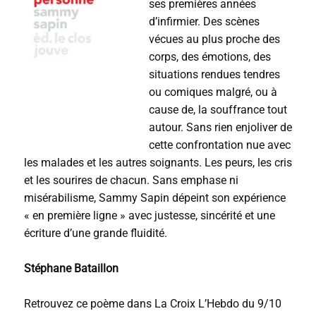
ses premières années
u
r
d’infirmier. Des scènes
a
vécues au plus proche des
u
corps, des émotions, des
d
i
situations rendues tendres
o
ou comiques malgré, ou à
cause de, la souffrance tout
autour. Sans rien enjoliver de
cette confrontation nue avec
les malades et les autres soignants. Les peurs, les cris
et les sourires de chacun. Sans emphase ni
misérabilisme, Sammy Sapin dépeint son expérience
« en première ligne » avec justesse, sincérité et une
écriture d’une grande fluidité.
Stéphane Bataillon
Retrouvez ce poème dans La Croix L’Hebdo du 9/10