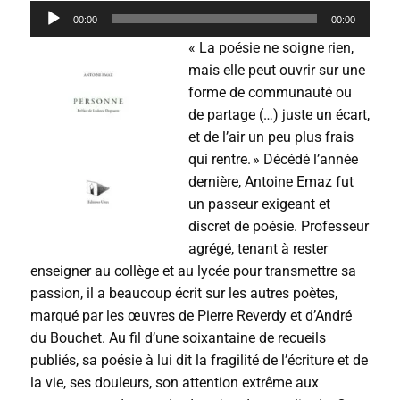
L
00:00
00:00
e
c
« La poésie ne soigne rien,
t
mais elle peut ouvrir sur une
e
forme de communauté ou
u
r
de partage (…) juste un écart,
a
et de l’air un peu plus frais
u
qui rentre. » Décédé l’année
d
i
dernière, Antoine Emaz fut
o
un passeur exigeant et
discret de poésie. Professeur
agrégé, tenant à rester
enseigner au collège et au lycée pour transmettre sa
passion, il a beaucoup écrit sur les autres poètes,
marqué par les œuvres de Pierre Reverdy et d’André
du Bouchet. Au fil d’une soixantaine de recueils
publiés, sa poésie à lui dit la fragilité de l’écriture et de
la vie, ses douleurs, son attention extrême aux