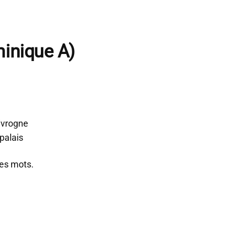
minique A)
ivrogne
palais
res mots.