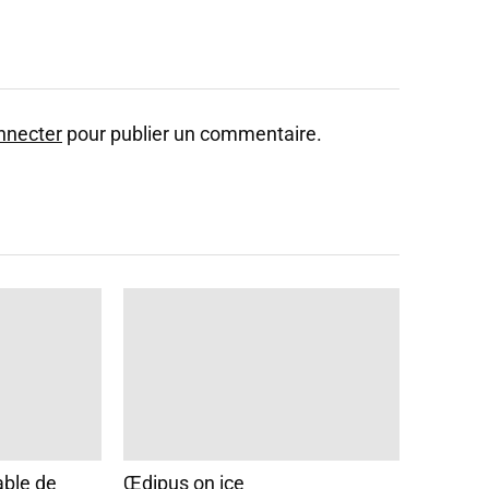
nnecter
pour publier un commentaire.
able de
Œdipus on ice