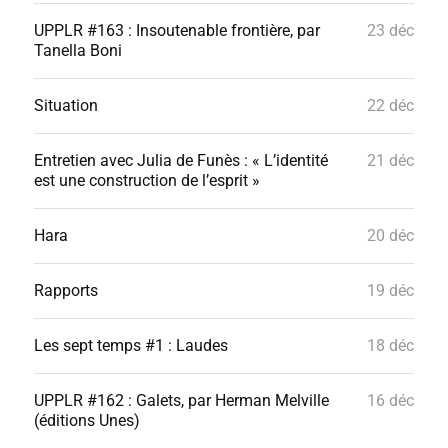
UPPLR #163 : Insoutenable frontière, par
23 déc
Tanella Boni
Situation
22 déc
Entretien avec Julia de Funès : « L’identité
21 déc
est une construction de l’esprit »
Hara
20 déc
Rapports
19 déc
Les sept temps #1 : Laudes
18 déc
UPPLR #162 : Galets, par Herman Melville
16 déc
(éditions Unes)