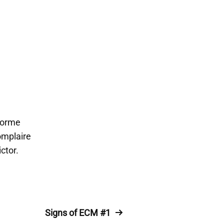
forme
omplaire
ctor.
Signs of ECM #1