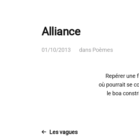
Alliance
01/10/2013
dans
Poèmes
Repérer une 
où pourrait se c
le boa constri
Les vagues