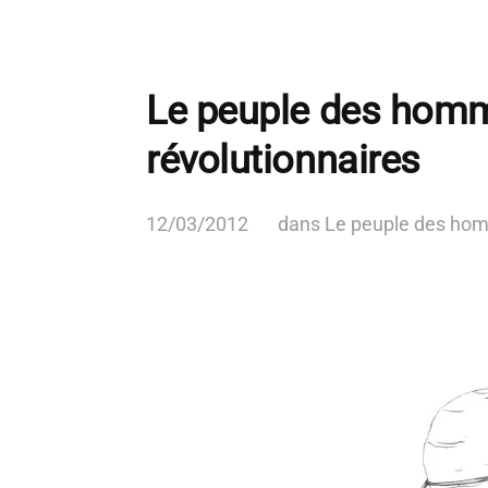
Le peuple des homme
révolutionnaires
12/03/2012
dans
Le peuple des ho