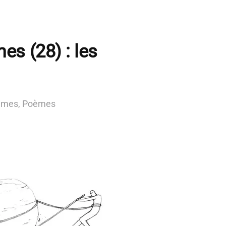
s (28) : les
mmes
,
Poèmes