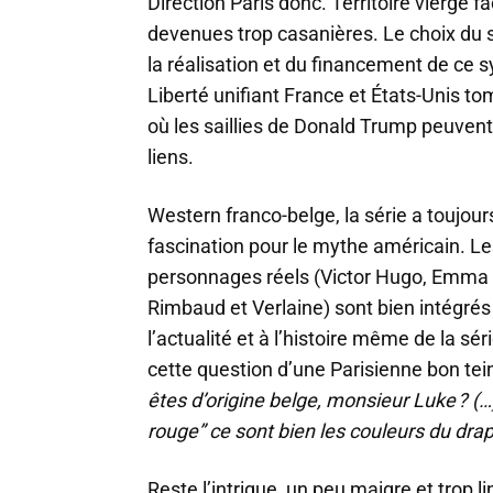
Direction Paris donc. Territoire vierge f
devenues trop casanières. Le choix du suj
la réalisation et du financement de ce s
Liberté unifiant France et États-Unis t
où les saillies de Donald Trump peuvent 
liens.
Western franco-belge, la série a toujo
fascination pour le mythe américain. Le
personnages réels (Victor Hugo, Emma B
Rimbaud et Verlaine) sont bien intégrés à 
l’actualité et à l’histoire même de la 
cette question d’une Parisienne bon tein
êtes d’origine belge, monsieur Luke ? (…
rouge” ce sont bien les couleurs du drap
Reste l’intrigue, un peu maigre et trop 