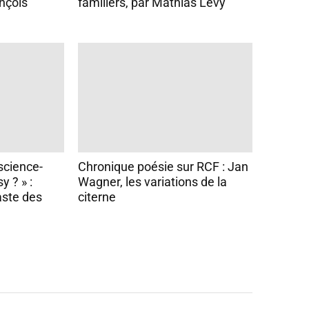
nçois
familiers, par Mathias Lévy
 science-
Chronique poésie sur RCF : Jan
y ? » :
Wagner, les variations de la
aste des
citerne