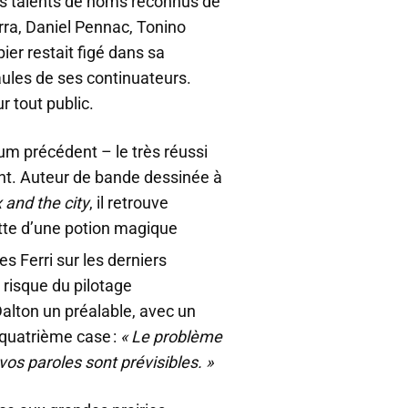
es talents de noms reconnus de
erra, Daniel Pennac, Tonino
er restait figé dans sa
aules de ses continuateurs.
 tout public.
bum précédent – le très réussi
t. Auteur de bande dessinée à
x and the city
, il retrouve
tte d’une potion magique
s Ferri sur les derniers
u risque du pilotage
alton un préalable, avec un
 quatrième case :
« Le problème
vos paroles sont prévisibles. »