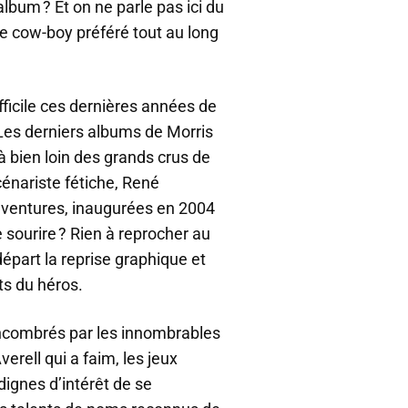
album ? Et on ne parle pas ici du
re cow-boy préféré tout au long
ifficile ces dernières années de
r. Les derniers albums de Morris
à bien loin des grands crus de
énariste fétiche, René
aventures, inaugurées en 2004
re sourire ? Rien à reprocher au
épart la reprise graphique et
ts du héros.
encombrés par les innombrables
erell qui a faim, les jeux
ignes d’intérêt de se