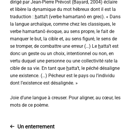
dirigé par Jean-Pierre Prévost (Bayard, 2004) éclaire
et libère la dynamique du mot hébreux dont il est la
traduction :
h
atta’t (verbe hamartanô en grec). « Dans
la langue archaïque, comme chez les classiques, le
verbe hamartanô évoque, au sens propre, le fait de
manquer le but, la cible et, au sens figuré, le sens de
se tromper, de combattre une erreur (…) Le
h
atta’t est
donc un geste ou un choix, intentionnel ou non, en
vertu duquel une personne ou une collectivité rate la
cible de sa vie. En tant que
h
atta’t, le péché désaligne
une existence. (…) Pécheur est le pays ou l’individu
dont l’existence est désalignée. »
Joie d’une langue à creuser. Pour aligner, au cœur, les
mots de ce poème.
Un enterrement