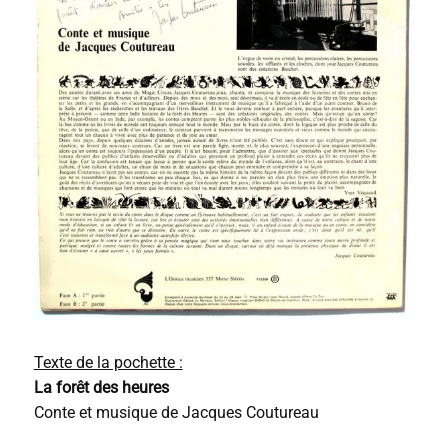
a
u
d
i
o
Texte de la pochette :
La forêt des heures
Conte et musique de Jacques Coutureau