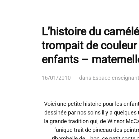
L’histoire du camél
trompait de couleur
enfants – maternelle
16/01/2010
dans
Espace enseignan
Voici une petite histoire pour les enfant
dessinée par nos soins il y a quelques
la grande tradition qui, de Winsor McC
l’unique trait de pinceau des peint
ribambelle de… bon, ce petit conte a