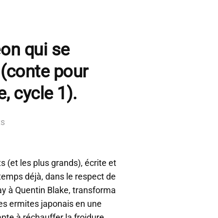
éon qui se
 (conte pour
, cycle 1).
ts
s (et les plus grands), écrite et
 temps déjà, dans le respect de
ay à Quentin Blake, transforma
res ermites japonais en une
pte à réchauffer la froidure