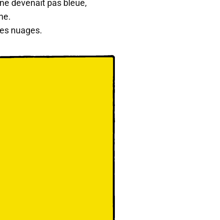
 ne devenait pas bleue,
he.
les nuages.