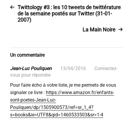
Twittology #3 : les 10 tweets de twittérature
de la semaine postés sur Twitter (31-01-
2007)
La Main Noire
Un commentaire
Jean-Luc Pouliquen
13/04/2016
Connectez-
vous pour répondre
Pour faire écho à votre liste, je me permets de vous
signaler ce livre :
https://www.amazon.fr/enfants-
sont-poetes-Jean-Luc-
Pouliquen/dp/1505900573/ref=sr_1_4?
s=books&ie=UTF8&qid=1460533503&sr=1-4