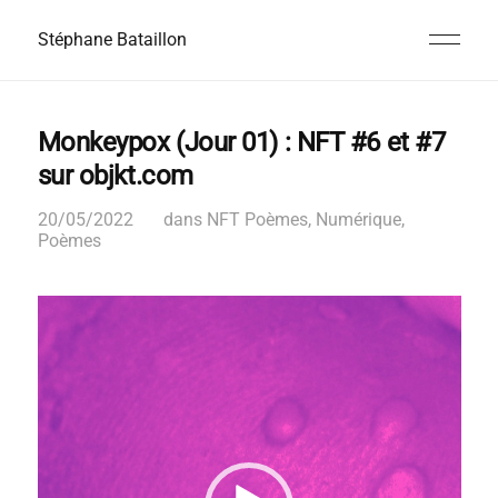
Stéphane Bataillon
Monkeypox (Jour 01) : NFT #6 et #7
sur objkt.com
20/05/2022
dans
NFT Poèmes
,
Numérique
,
Poèmes
L
e
c
t
e
u
r
v
i
d