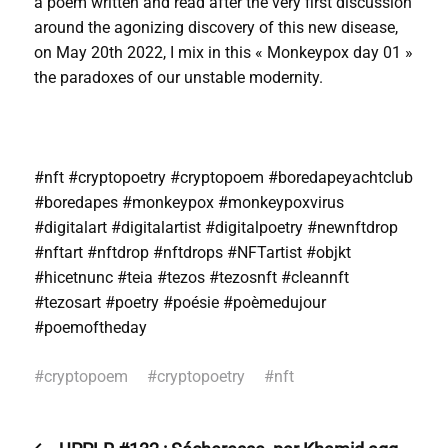
a poem written and read after the very first discussion
around the agonizing discovery of this new disease,
on May 20th 2022, I mix in this « Monkeypox day 01 »
the paradoxes of our unstable modernity.
#nft #cryptopoetry #cryptopoem #boredapeyachtclub
#boredapes #monkeypox #monkeypoxvirus
#digitalart #digitalartist #digitalpoetry #newnftdrop
#nftart #nftdrop #nftdrops #NFTartist #objkt
#hicetnunc #teia #tezos #tezosnft #cleannft
#tezosart #poetry #poésie #poèmedujour
#poemoftheday
#
cryptopoem
#
cryptopoetry
#
nft