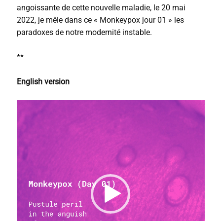
angoissante de cette nouvelle maladie, le 20 mai
2022, je mêle dans ce « Monkeypox jour 01 » les
paradoxes de notre modernité instable.
**
English version
L
e
c
t
e
u
r
v
i
d
é
o