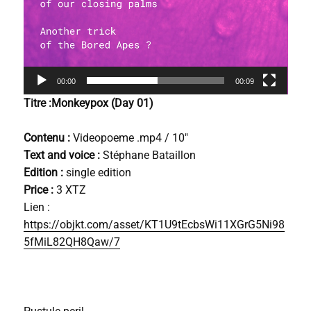
00:00
00:09
Titre :Monkeypox (Day 01)
Contenu :
Videopoeme .mp4 / 10″
Text and voice :
Stéphane Bataillon
Edition :
single edition
Price :
3 XTZ
Lien :
https://objkt.com/asset/KT1U9tEcbsWi11XGrG5Ni98
5fMiL82QH8Qaw/7