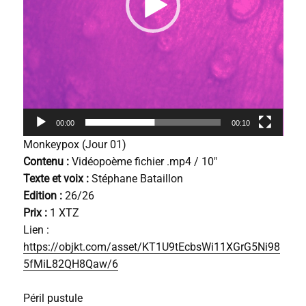
é
o
00:00
00:10
Monkeypox (Jour 01)
Contenu :
Vidéopoème fichier .mp4 / 10″
Texte et voix :
Stéphane Bataillon
Edition :
26/26
Prix :
1 XTZ
Lien :
https://objkt.com/asset/KT1U9tEcbsWi11XGrG5Ni98
5fMiL82QH8Qaw/6
Péril pustule