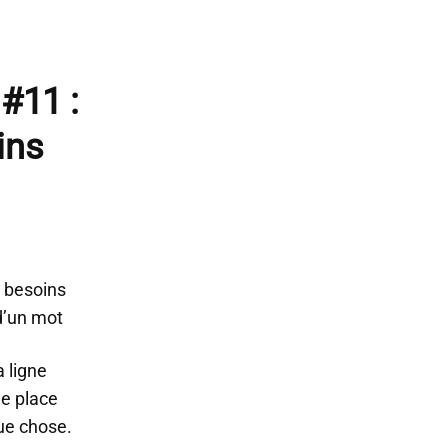
 #11 :
ins
 besoins
 d’un mot
a ligne
e place
ue chose.