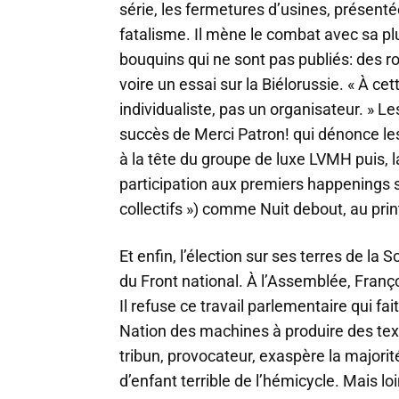
série, les fermetures d’usines, prése
fatalisme. Il mène le combat avec sa plu
bouquins qui ne sont pas publiés: des r
voire un essai sur la Biélorussie. « À cet
individualiste, pas un organisateur. » L
succès de Merci Patron! qui dénonce l
à la tête du groupe de luxe LVMH puis, l
participation aux premiers happenings
collectifs ») comme Nuit debout, au pr
Et enfin, l’élection sur ses terres de la
du Front national. À l’Assemblée, Françoi
Il refuse ce travail parlementaire qui fa
Nation des machines à produire des textes
tribun, provocateur, exaspère la majori
d’enfant terrible de l’hémicycle. Mais l