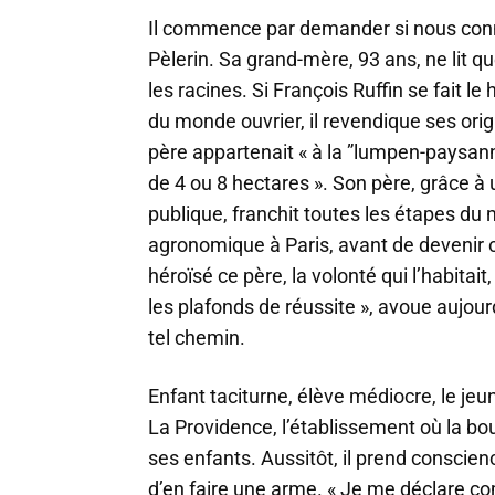
Il commence par demander si nous conn
Pèlerin. Sa grand-mère, 93 ans, ne lit qu
les racines. Si François Ruffin se fait le
du monde ouvrier, il revendique ses ori
père appartenait « à la ”lumpen-paysann
de 4 ou 8 hectares ». Son père, grâce à u
publique, franchit toutes les étapes du mé
agronomique à Paris, avant de devenir c
héroïsé ce père, la volonté qui l’habitait
les plafonds de réussite », avoue aujourd’
tel chemin.
Enfant taciturne, élève médiocre, le jeu
La Providence, l’établissement où la bo
ses enfants. Aussitôt, il prend conscien
d’en faire une arme. « Je me déclare 