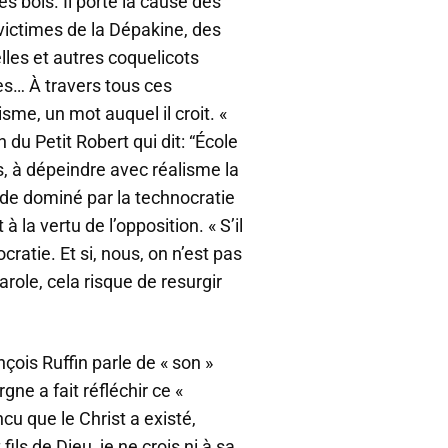
s bois. Il porte la cause des
victimes de la Dépakine, des
lles et autres coquelicots
es… À travers tous ces
me, un mot auquel il croit. «
 du Petit Robert qui dit: “École
ns, à dépeindre avec réalisme la
de dominé par la technocratie
à la vertu de l’opposition. « S’il
cratie. Et si, nous, on n’est pas
role, cela risque de resurgir
nçois Ruffin parle de « son »
ne a fait réfléchir ce «
cu que le Christ a existé,
fils de Dieu, je ne crois ni à sa