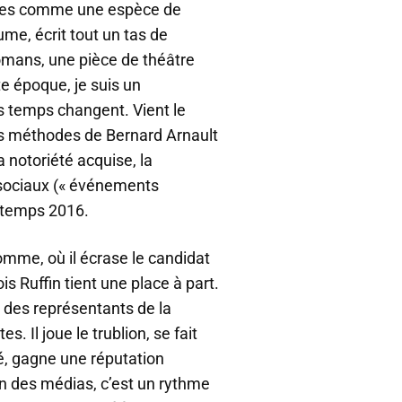
ntées comme une espèce de
me, écrit tout un tas de
omans, une pièce de théâtre
te époque, je suis un
es temps changent. Vient le
es méthodes de Bernard Arnault
a notoriété acquise, la
 sociaux (« événements
intemps 2016.
 Somme, où il écrase le candidat
s Ruffin tient une place à part.
it des représentants de la
. Il joue le trublion, se fait
té, gagne une réputation
oin des médias, c’est un rythme