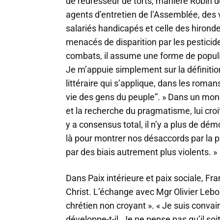
de redresseur de torts, manière Robin de
agents d’entretien de l’Assemblée, des 
salariés handicapés et celle des hironde
menacés de disparition par les pesticid
combats, il assume une forme de populis
Je m’appuie simplement sur la définition
littéraire qui s’applique, dans les roma
vie des gens du peuple”. » Dans un mon
et la recherche du pragmatisme, lui croit 
y a consensus total, il n’y a plus de démo
là pour montrer nos désaccords par la pa
par des biais autrement plus violents. »
Dans Paix intérieure et paix sociale, Fra
Christ. L’échange avec Mgr Olivier Leborg
chrétien non croyant ». « Je suis convain
développe-t-il. Je ne pense pas qu’il soit 