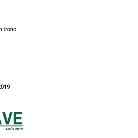
n tronc
2019