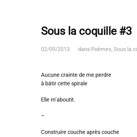
Sous la coquille #3
02/09/2013
dans
Poèmes
,
Sous la c
Aucune crainte de me perdre
à bâtir cette spirale
Elle m’aboutit.
–
Construire couche après couche